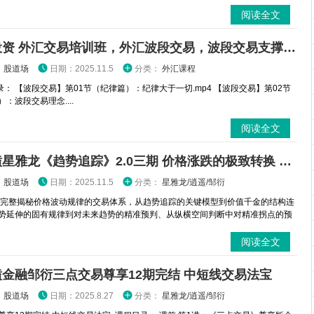
阅读全文
光辉投资 外汇交易培训班，外汇波段交易，波段交易支撑阻力位原理与运用详细教程
：
股道场
日期：2025.11.5
分类：
外汇课程
： 【波段交易】第01节（纪律篇）：纪律大于一切.mp4 【波段交易】第02节
：波段交易理念....
阅读全文
爱死磕星雅龙《趋势追踪》2.0三期 价格涨跌的极致转换 期货课程
：
股道场
日期：2025.11.5
分类：
星雅龙/逍遥/邹衍
完整揭秘价格波动规律的交易体系，从趋势追踪的关键模型到价值千金的结构连
势延伸的固有规律到对未来趋势的精准预判、从纵横空间判断中对精准拐点的预
阅读全文
金融邹衍三点交易尊享12期完结 中短线交易法宝
：
股道场
日期：2025.8.27
分类：
星雅龙/逍遥/邹衍