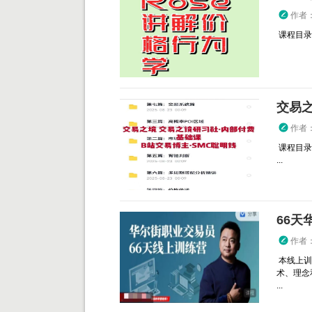
作者
课程目录： 
作者
课程目录
...
66天
作者
本线上训
术、理念
...