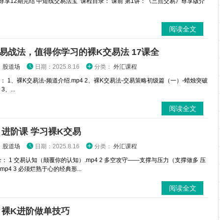
尊享12期完结 中短线交易法宝 课程目录： 课前 第1讲：《三点交易》尊享版介
阅读全文
易战法，值得你学习的裸K交易法 17课全
：
股道场
日期：2025.8.16
分类：
外汇课程
： 1、裸K交易法-频道介绍.mp4 2、裸K交易法-交易策略初级篇（一）-蜡烛突破
3、...
阅读全文
 进阶课 学习裸K交易
：
股道场
日期：2025.8.16
分类：
外汇课程
： 1 交易认知（颠覆你的认知）.mp4 2 多空攻守——支撑与压力（支撑做多 压
mp4 3 必须烂熟于心的经典形...
阅读全文
 裸K进阶做单技巧