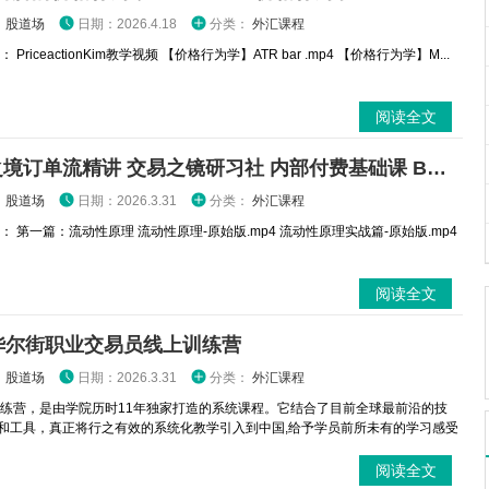
：
股道场
日期：2026.4.18
分类：
外汇课程
PriceactionKim教学视频 【价格行为学】ATR bar .mp4 【价格行为学】M...
阅读全文
交易之境订单流精讲 交易之镜研习社 内部付费基础课 B站交易博主 SMC聪明钱
：
股道场
日期：2026.3.31
分类：
外汇课程
： 第一篇：流动性原理 流动性原理-原始版.mp4 流动性原理实战篇-原始版.mp4
阅读全文
华尔街职业交易员线上训练营
：
股道场
日期：2026.3.31
分类：
外汇课程
练营，是由学院历时11年独家打造的系统课程。它结合了目前全球最前沿的技
和工具，真正将行之有效的系统化教学引入到中国,给予学员前所未有的学习感受
阅读全文