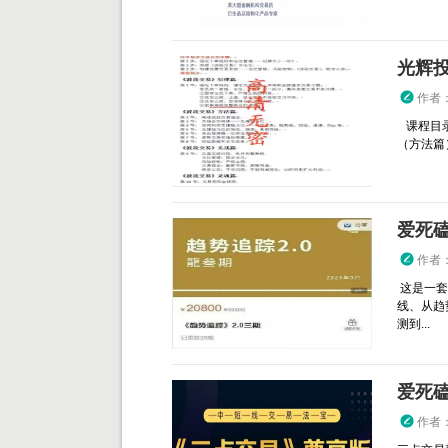
作者
课程目录
（方法篇）
作者
这是一套
线、从趋
测到...
爱死磕
作者