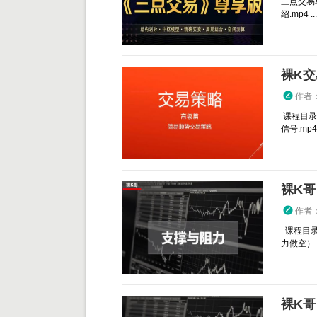
三点交易
绍.mp4 ...
裸K交
作者
课程目录
信号.mp4 
裸K哥
作者
课程目录
力做空）.
裸K哥