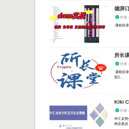
德湃
作者
课程目录： 1
所长
作者
课程目录：
型2...
Kik
作者
外汇走势
构交易员 