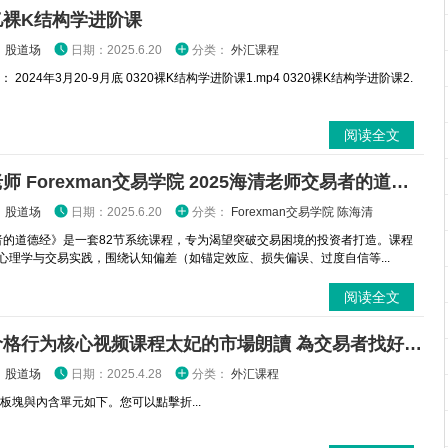
亿裸K结构学进阶课
：
股道场
日期：2025.6.20
分类：
外汇课程
 2024年3月20-9月底 0320裸K结构学进阶课1.mp4 0320裸K结构学进阶课2.
阅读全文
海清老师 Forexman交易学院 2025海清老师交易者的道德经
：
股道场
日期：2025.6.20
分类：
Forexman交易学院 陈海清
的道德经》是一套82节系统课程，专为渴望突破交易困境的投资者打造。课程
心理学与交易实践，围绕认知偏差（如锚定效应、损失偏误、过度自信等...
阅读全文
太妃价格行为核心视频课程太妃的市場朗讀 為交易者找好方法
：
股道场
日期：2025.4.28
分类：
外汇课程
 板塊與內含單元如下。您可以點擊折...