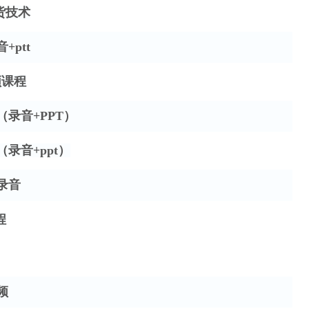
货技术
+ptt
频课程
（录音+PPT）
（录音+ppt）
座录音
程
频