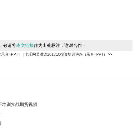
，敬请将
本文链接
作为出处标注，谢谢合作！
录音+PPT）
|
七禾网吴洪涛201710投资培训讲座（录音+PPT）
>>
下培训实战期货视频
t
音