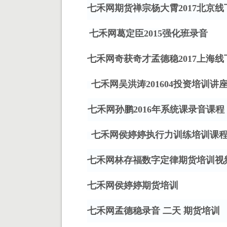
七禾网期货禅宗杨大霄
2017北京
七禾网葛定臣
2015强化班录音
七禾网奇获奇才孟德稳
2017上海
七禾网吴洪涛
201604投资培训讲
七禾网孙鹏
2016年系统课录音课程
七禾网侯婷婷执行力训练培训课
七禾网林存福数字定律期货培训视
七禾网侯婷婷期货培训
七禾网孟德稳录音
二天
期货培训