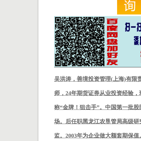
吴洪涛，善境投资管理(上海)有
师，24年期货证券从业投资经验，
称“金牌！狙击手”。中国第一批股
场。后任职黑龙江农垦管局高级研究
监。2003年为企业做大额套期保值。2