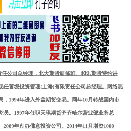
限责任公司总经理，北大期货研修班、和讯期货特约讲
现任善境投资管理(上海)有限责任公司总经理。网络昵
民，1994年进入外盘期货交易。同年10月转战国内市
员。1997年任职天琪期货齐齐哈尔营业部业务总
009年创办佛意投资公司。2014年11月增资1000