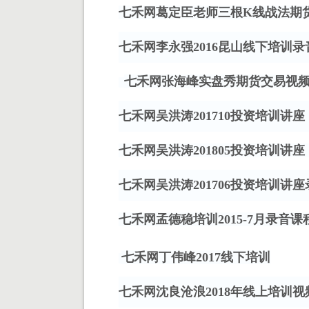
七禾网葛定臣老师三根
K线战法期
七禾网李永强
2016昆山线下培训录音
七禾网张海峰实盘秀期货交易视
七禾网吴洪涛
201710投资培训讲座
七禾网吴洪涛
201805投资培训讲座
七禾网吴洪涛
201706投资培训讲
七禾网孟德稳培训
2015-7月录音课
七禾网丁伟峰
2017线下培训
七禾网沈良沧浪
2018年线上培训视