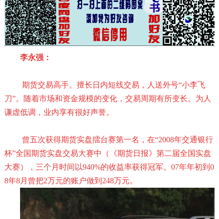
李永强：
期货交易高手。擅长日内短线交易，人送外号
“
小李飞
刀
”
。随着市场和资金规模的变化，交易周期有所变长。为人
谦虚低调，业内享有很好声誉。
曾五次获得期货实盘擂台赛第一名，在
“2008
年交通银行
杯
”
全国期货实盘交易大赛中（《期货日报》第二届全国实盘
大赛），三个月时间以
940%
的收益率获得冠军。
07
年年初到
0
8
年
8
月曾把
2
万元的账户做到
248
万元。