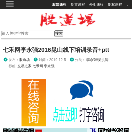
股票课程
期货课程
外汇课程
期权课程
。
首页
股票课程
期货课程
期权课程
七禾网李永强2016昆山线下培训录音+ptt
外汇课程
发布：
股道场
时间：2019-12-5
分类：
李永强/吴洪涛
高校课程
标签:
交易之家
七禾网
李永强
其他课程
登录