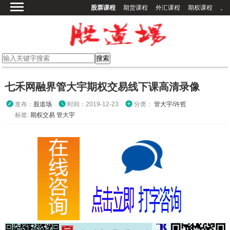
股票课程
期货课程
外汇课程
期权课程
。
首页
股票课程
期货课程
期权课程
七禾网融界管大宇期权交易线下课高清录像
外汇课程
发布：
股道场
时间：2019-12-23
分类：
管大宇/许哲
高校课程
标签:
期权交易
管大宇
其他课程
登录