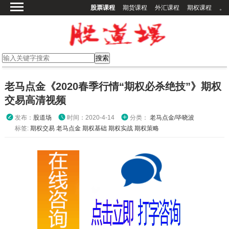
股票课程
期货课程
外汇课程
期权课程
。
首页
股票课程
期货课程
期权课程
老马点金《2020春季行情“期权必杀绝技”》期权
外汇课程
交易高清视频
高校课程
发布：
股道场
时间：2020-4-14
分类：
老马点金/毕晓波
其他课程
标签:
期权交易
老马点金
期权基础
期权实战
期权策略
登录