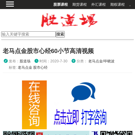
股票课程
期货课程
外汇课程
期权课程
。
首页
股票课程
期货课程
期权课程
老马点金股市心经60小节高清视频
外汇课程
发布：
股道场
时间：2020-7-30
分类：
老马点金/毕晓波
高校课程
标签:
老马点金
股市心经
其他课程
登录