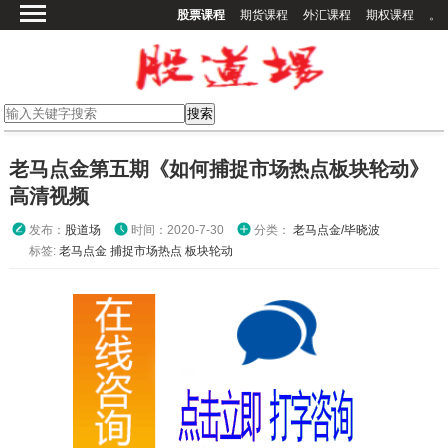
股票课程
期货课程
外汇课程
期权课程
。
首页
股票课程
期货课程
期权课程
老马点金第五期《如何捕捉市场热点板块轮动》
外汇课程
高清视频
高校课程
发布：
股道场
时间：2020-7-30
分类：
老马点金/毕晓波
其他课程
标签:
老马点金
捕捉市场热点
板块轮动
登录