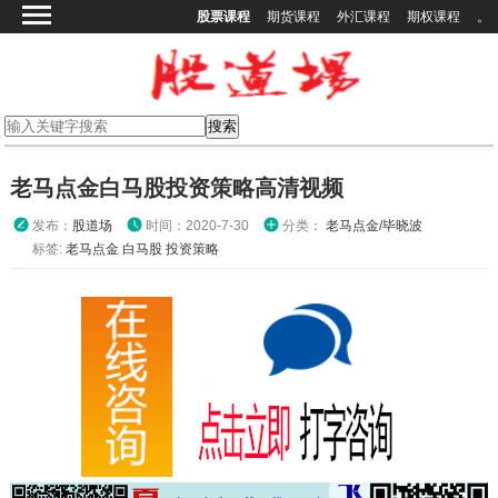
股票课程
期货课程
外汇课程
期权课程
。
首页
股票课程
期货课程
期权课程
老马点金白马股投资策略高清视频
外汇课程
发布：
股道场
时间：2020-7-30
分类：
老马点金/毕晓波
高校课程
标签:
老马点金
白马股
投资策略
其他课程
登录